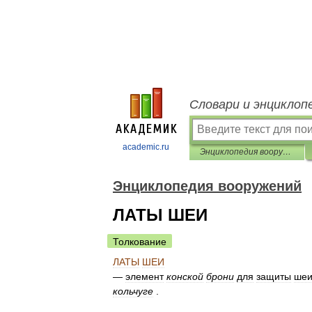
Словари и энциклоп
academic.ru
Энциклопедия вооружений
Энциклопедия вооружений
ЛАТЫ ШЕИ
Толкование
ЛАТЫ
ШЕИ
—
элемент
конской
брони
для
защиты
ше
кольчуге
.