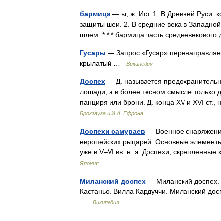
бармица
— ы; ж. Ист. 1. В Древней Руси:
защиты шеи. 2. В средние века в Западной
шлем. * * * бармица часть средневековог
Гусары
— Запрос «Гусар» перенаправляетс
крылатый …
Википедия
Доспех
— Д. называется предохранительно
лошади, а в более тесном смысле только д
панциря или брони. Д. конца XV и XVI с
Брокгауза и И.А. Ефрона
Доспехи самураев
— Военное снаряжение
европейских рыцарей. Основные элементы
уже в V–VI вв. н. э. Доспехи, скреплен
Япония
Миланский доспех
— Миланский доспех. 
Кастаньо. Вилла Кардуччи. Миланский дос
…
Википедия