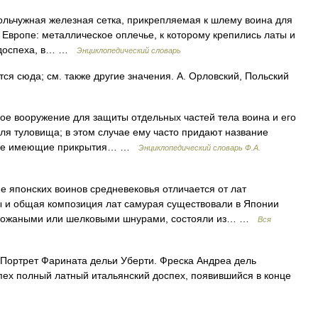
 кольчужная железная сетка, прикрепляемая к шлему воина для
 Европе: металлическое оплечье, к которому крепились латы и
о доспеха, в… …
Энциклопедический словарь
я сюда; см. также другие значения. А. Орловский, Польский
е вооружение для защиты отдельных частей тела воина и его
ля туловища; в этом случае ему часто придают название
т., не имеющие прикрытия… …
Энциклопедический словарь Ф.А.
 японских воинов средневековья отличается от лат
 и общая композиция лат самурая существовали в Японии
ные кожаными или шелковыми шнурами, состояли из… …
Вся
Портрет Фарината дельи Уберти. Фреска Андреа дель
пех полный латный итальянский доспех, появившийся в конце