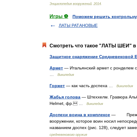
Энциклопедия
вооружений
.
2014
.
Игры ⚽
Поможем решить контрольну
ЛАТЫ РАТАНОВЫЕ
Смотреть что такое "ЛАТЫ ШЕИ" в 
Защитное снаряжение Средневековой 
Армет
— Итальянский армет с ронделем с
…
Википедия
Горжет
— как часть доспеха …
Википедия
Жабья голова
— Штеххелм. Гравюра Альбр
Helmet, фр. …
Википедия
Доспехи воина в комплексе
— Прежде ч
вооружении, которое воин носил непосред
названием доспех (рис. 128), следует зам
средневекового оружия