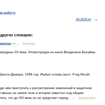
ю работу
ЛЕЗЕЙОН
других словарях:
Европы
— …
Википедия
ередины XV века. Иллюстрация из книги Вендалена Бехайма
ехта Дюрера, 1498 год. Жабья голова (англ. Frog Mouth
ем приступить к рассмотрению изменений в защитном
ственно на своем теле и которое известно под общим
етить, что до XIV века он не предстает перед… …
Энциклопедия