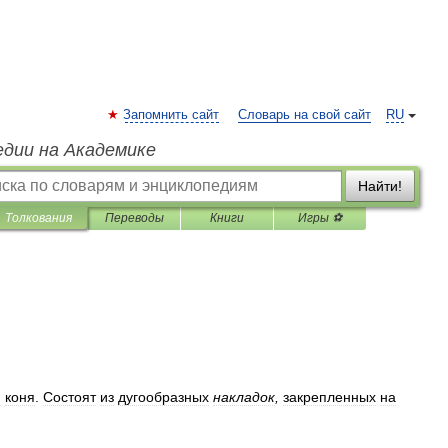
Запомнить сайт
Словарь на свой сайт
RU
едии на Академике
Найти!
Толкования
Переводы
Книги
Игры ⚽
и
коня
.
Состоят
из
дугообразных
накладок
,
закрепленных
на