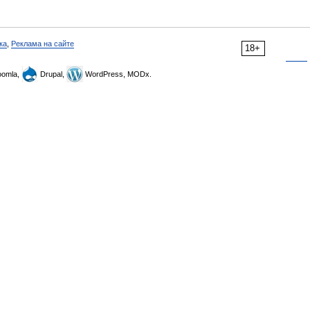
ка
,
Реклама на сайте
18+
omla,
Drupal,
WordPress, MODx.